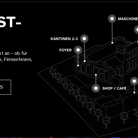
ST-
t an – ob für
, Firmenfeiern,
ES