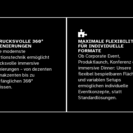
RUCKSVOLLE 360°
MAXIMALE FLEXIBILI
ENIERUNGEN
FÜR INDIVIDUELLE
FORMATE
e modernste
Ob Corporate Event,
tionstechnik ermöglicht
Produktlaunch, Konferenz
cksvolle immersive
immersive Dinner: Unsere
nierungen – von dezenten
flexibel bespielbaren Fläc
nakzenten bis zu
und variablen Setups
mfänglichen 360°
ermöglichen individuelle
issen.
Eventkonzepte, statt
Standardlösungen.