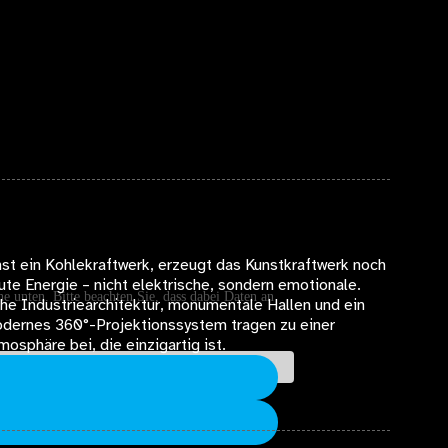
nst ein Kohlekraftwerk, erzeugt das Kunstkraftwerk noch
ute Energie – nicht elektrische, sondern emotionale.
he unten. Bitte beachten Sie, dass dabei Daten an
he Industriearchitektur, monumentale Hallen und ein
dernes 360°-Projektionssystem tragen zu einer
mosphäre bei, die einzigartig ist.