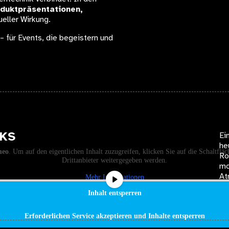
oduktpräsentationen,
ueller Wirkung.
– für Events, die begeistern und
RKS
Ei
he
meo
. Um auf den eigentlichen Inhalt zuzugreifen, klicken Sie auf die Schaltfläc
Ro
Drittanbieter weitergegeben werden.
mo
At
Mehr Informationen
Inhalt entsperren
Erforderlichen Service akzeptieren und Inhalte entsperren