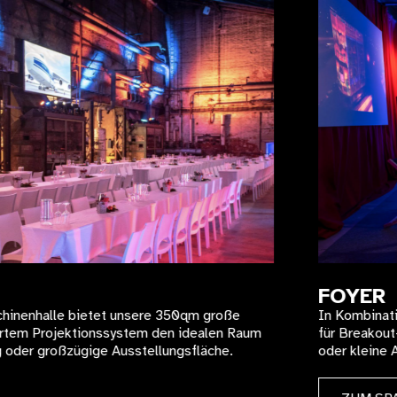
FOYER
m große
In Kombination mit unseren weiteren Hallen 
ealen Raum
für Breakout-Sessions, Workshops, exklusi
läche.
oder kleine Ausstellungsflächen.